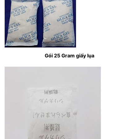
Gói 25 Gram giấy lụa