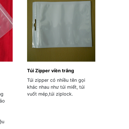
Túi Zipper viền trắng
Túi zipper có nhiều tên gọi
khác nhau như túi miết, túi
ng
vuốt mép,túi ziplock.
bảo
ò
iệu