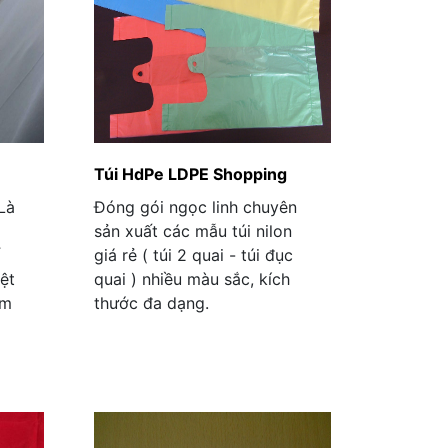
Túi HdPe LDPE Shopping
Là
Đóng gói ngọc linh chuyên
sản xuất các mẫu túi nilon
ố
giá rẻ ( túi 2 quai - túi đục
iệt
quai ) nhiều màu sắc, kích
ầm
thước đa dạng.