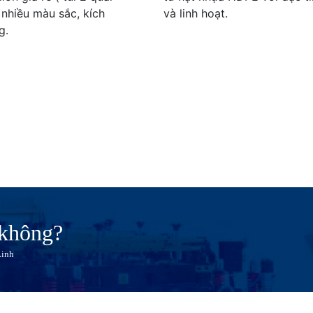
) nhiều màu sắc, kích
và linh hoạt.
g.
 không?
Linh