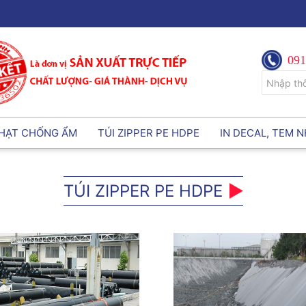
091
 HẠT CHỐNG ẨM
TÚI ZIPPER PE HDPE
IN DECAL, TEM 
TÚI ZIPPER PE HDPE