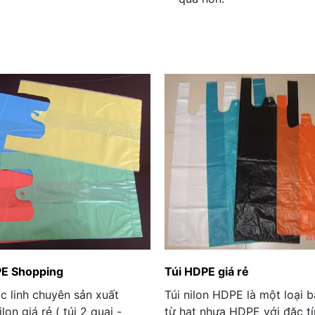
PE Shopping
Túi HDPE giá rẻ
c linh chuyên sản xuất
Túi nilon HDPE là một loại b
lon giá rẻ ( túi 2 quai -
từ hạt nhựa HDPE với đặc t