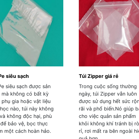
Pe siêu sạch
Túi Zipper giá rẻ
Pe siêu sạch được sản
Trong cuộc sống thường
 mà không có bất kỳ
ngày, túi Zipper vẫn luôn
 phụ gia hoặc vật liệu
được sử dụng hết sức rộ
học nào, túi này không
rãi và phổ biến.Nó giúp 
và không độc hại, phù
cho việc quản sản phẩm
để bảo vệ, bọc thực
khỏi không khí tránh bị r
m một cách hoàn hảo.
rỉ, rơi mất ra bên ngoài h
quả hơn.