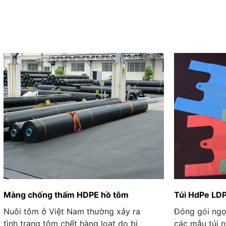
Màng chống thấm HDPE hồ tôm
Túi HdPe LD
Nuôi tôm ở Việt Nam thường xảy ra
Đóng gói ngọ
tình trạng tôm chết hàng loạt do bị
các mẫu túi ni